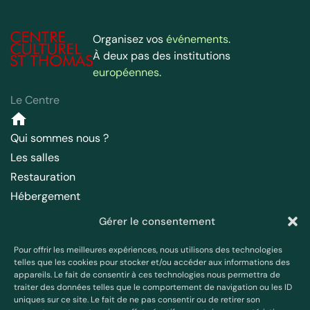
Organisez vos
événements
.
À deux pas des institutions
européennes
.
Le Centre
Qui sommes nous ?
Les salles
Restauration
Hébergement
Accès
Gérer le consentement
Parc – Chapelle
Pour offrir les meilleures expériences, nous utilisons des technologies
Français
telles que les cookies pour stocker et/ou accéder aux informations des
appareils. Le fait de consentir à ces technologies nous permettra de
Contact
traiter des données telles que le comportement de navigation ou les ID
+ 33 3 88 31 19 14
uniques sur ce site. Le fait de ne pas consentir ou de retirer son