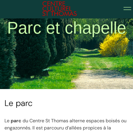
Parc et chapelle
Le parc
Le
parc
du Centre St Thomas alterne espaces boisés ou
engazonnés. Il est parcouru d’allées propices à la